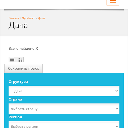
Toggle
navigati
Главная
/
Продажа
/
Дача
Дача
Всего найдено:
0
Сохранить поиск
Структура
Страна
Регион