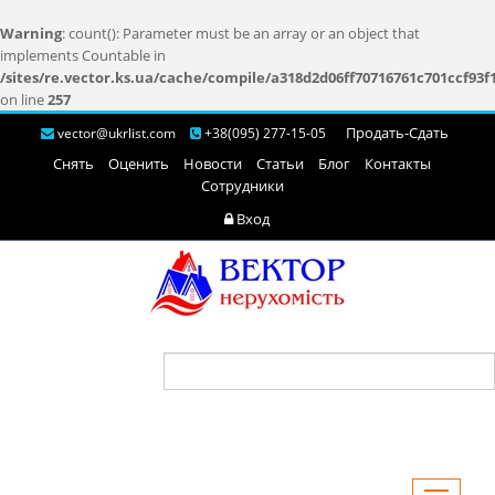
Warning
: count(): Parameter must be an array or an object that
implements Countable in
/sites/re.vector.ks.ua/cache/compile/a318d2d06ff70716761c701ccf93f
on line
257
Продать-Cдать
vector@ukrlist.com
+38(095) 277-15-05
Снять
Оценить
Новости
Статьи
Блог
Контакты
Сотрудники
Вход