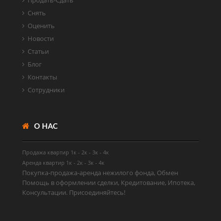
Снять
Оценить
Новости
Статьи
Блог
Контакты
Сотрудники
О НАС
Продажа квартир
1к
-
2к
-
3к
-
4к
Аренда квартир
1к
-
2к
-
3к
-
4к
Покупка-продажа-аренда нежилого фонда, Обмен
Помощь в оформлении сделки, Кредитование, Ипотека,
Консультации. Присоединяйтесь!