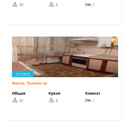
33
6
1
23 500 $
Херсон, .Ушакова пр
Общая
Кухня
Комнат
32
6
1