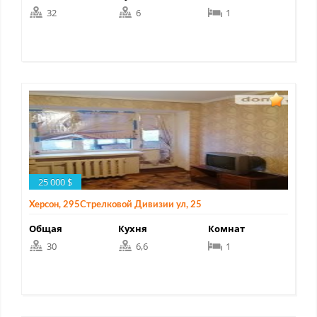
32
6
1
25 000 $
Херсон, 295Стрелковой Дивизии ул, 25
Общая
Кухня
Комнат
30
6,6
1