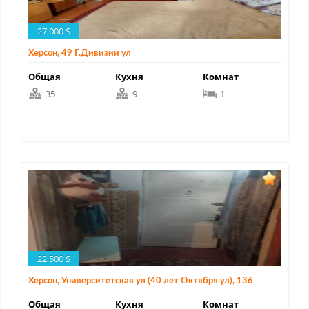
27 000 $
Херсон, 49 Г.Дивизии ул
Общая
Кухня
Комнат
35
9
1
22 500 $
Херсон, Университетская ул (40 лет Октября ул), 136
Общая
Кухня
Комнат