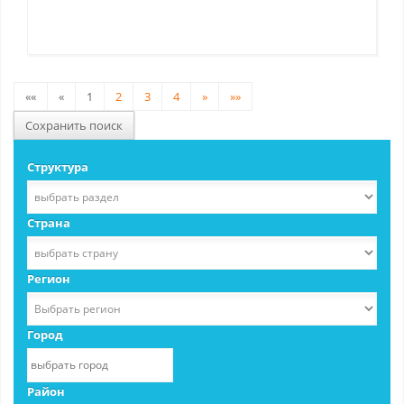
««
«
1
2
3
4
»
»»
Сохранить поиск
Структура
Страна
Регион
Город
Район