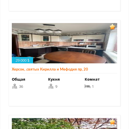
29 000 $
Херсон, .святых Кирилла и Мефодия пр, 20
Общая
Кухня
Комнат
36
9
1