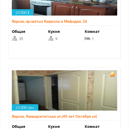
23 000 $
Херсон, пр.святых Кирилла и Мефодия, 26
Общая
Кухня
Комнат
35
9
1
23 000 грн.
Херсон, Университетская ул (40 лет Октября ул)
Общая
Кухня
Комнат