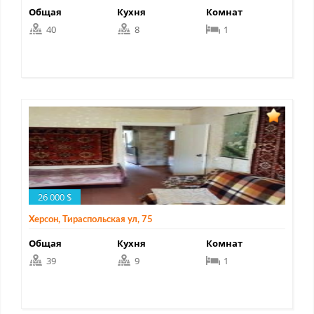
Общая
Кухня
Комнат
40
8
1
26 000 $
Херсон, Тираспольская ул, 75
Общая
Кухня
Комнат
39
9
1