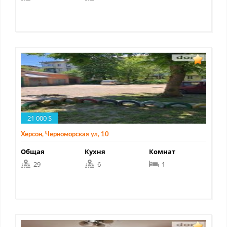
21 000 $
Херсон, Черноморская ул, 10
Общая
Кухня
Комнат
29
6
1