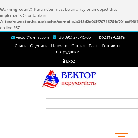
Warning
: count(): Parameter must be an array or an object that
implements Countable in
/sites/re.vector.ks.ua/cache/compile/a318d2d06ff70716761c701ccf93f
on line
257
Продать-Cдать
vector@ukrlist.com
+38(095) 277-15-05
Снять
Оценить
Новости
Статьи
Блог
Контакты
Сотрудники
Вход