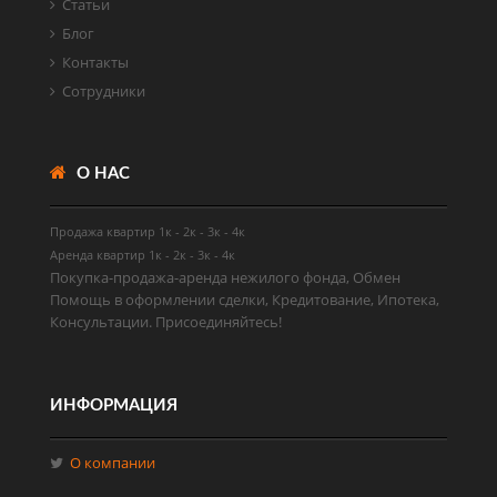
Статьи
Блог
Контакты
Сотрудники
О НАС
Продажа квартир
1к
-
2к
-
3к
-
4к
Аренда квартир
1к
-
2к
-
3к
-
4к
Покупка-продажа-аренда нежилого фонда, Обмен
Помощь в оформлении сделки, Кредитование, Ипотека,
Консультации. Присоединяйтесь!
ИНФОРМАЦИЯ
О компании