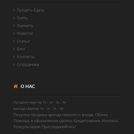
Продать-Cдать
Снять
Оценить
Новости
Статьи
Блог
Контакты
Сотрудники
О НАС
Продажа квартир
1к
-
2к
-
3к
-
4к
Аренда квартир
1к
-
2к
-
3к
-
4к
Покупка-продажа-аренда нежилого фонда, Обмен
Помощь в оформлении сделки, Кредитование, Ипотека,
Консультации. Присоединяйтесь!