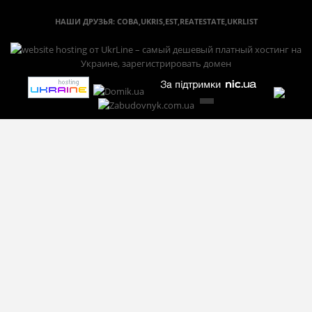
НАШИ ДРУЗЬЯ:
СОВА
,
UKRIS
,
EST
,
REATESTATE
,
UKRLIST