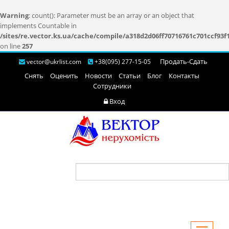
Warning
: count(): Parameter must be an array or an object that
implements Countable in
/sites/re.vector.ks.ua/cache/compile/a318d2d06ff70716761c701ccf93f
on line
257
Продать-Cдать
vector@ukrlist.com
+38(095) 277-15-05
Снять
Оценить
Новости
Статьи
Блог
Контакты
Сотрудники
Вход