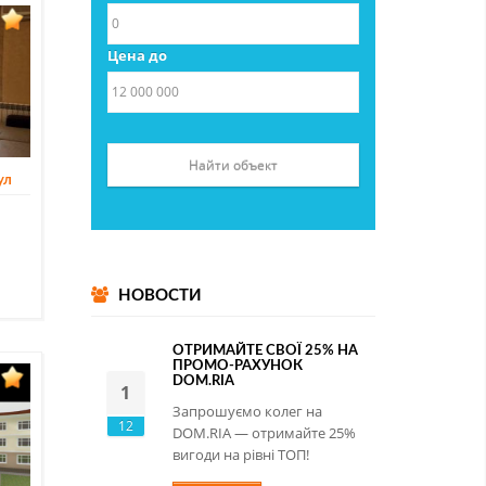
Цена до
ул
НОВОСТИ
ОТРИМАЙТЕ СВОЇ 25% НА
ПРОМО-РАХУНОК
DOM.RIA
1
Запрошуємо колег на
12
DOM.RIA — отримайте 25%
вигоди на рівні ТОП!