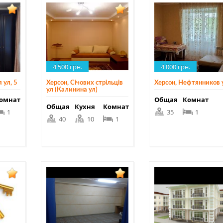
4 500 грн.
4 000 грн.
 ул, 5
Херсон, Січових стрільців
Херсон, Нефтянников 
ул (Калинина ул)
омнат
Общая
Комнат
Общая
Кухня
Комнат
1
35
1
40
10
1