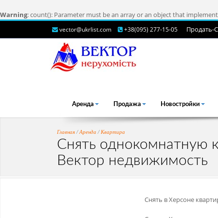
Warning
: count(): Parameter must be an array or an object that implemen
Продать-C
vector@ukrlist.com
+38(095) 277-15-05
Аренда
Продажа
Новостройки
Главная
/
Аренда
/
Квартира
Снять однокомнатную кв
Вектор недвижимость
Снять в Херсоне кварт