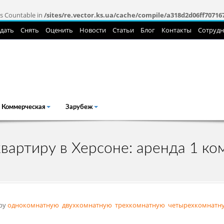
ts Countable in
/sites/re.vector.ks.ua/cache/compile/a318d2d06ff70716
дать
Снять
Оценить
Новости
Статьи
Блог
Контакты
Сотруд
Коммерческая
Зарубеж
артиру в Херсоне: аренда 1 ко
иру
однокомнатную
двухкомнатную
трехкомнатную
четырехкомнатн