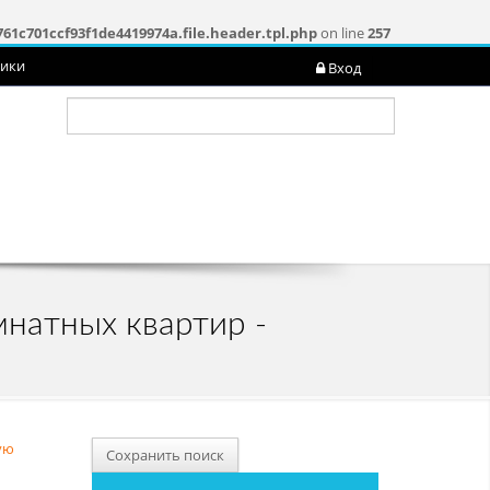
761c701ccf93f1de4419974a.file.header.tpl.php
on line
257
ники
Вход
мнатных квартир -
ую
Сохранить поиск