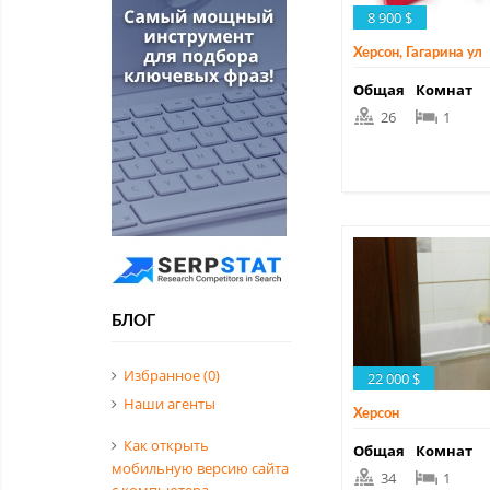
8 900 $
Херсон, Гагарина ул
Общая
Комнат
26
1
БЛОГ
Избранное (
0
)
22 000 $
Наши агенты
Херсон
Как открыть
Общая
Комнат
мобильную версию сайта
34
1
с компьютера