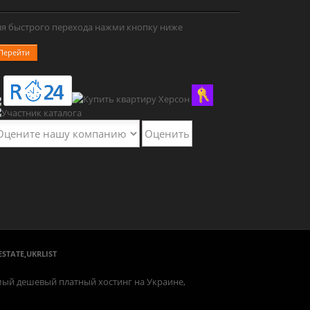
ля быстрого перехода нажми кнопку ниже
Перейти
ESTATE
,
UKRLIST