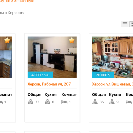
чу
к
оммерческую
ы в Херсоне:
4 000 грн.
26 000 $
Херсон, Рабочая ул, 207
Херсон, ул.Вишневая, 
омнат
Общая
Кухня
Комнат
Общая
Кухня
Ко
1
33
6
1
36
9