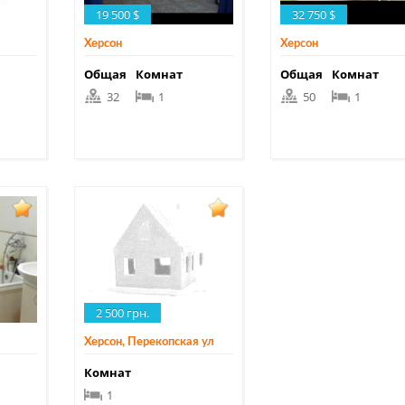
19 500 $
32 750 $
Херсон
Херсон
Общая
Комнат
Общая
Комнат
32
1
50
1
2 500 грн.
Херсон, Перекопская ул
Комнат
1