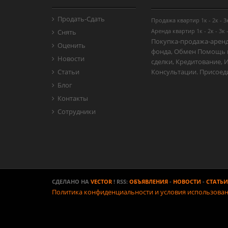
Продать-Cдать
Продажа квартир
1к
-
2к
-
3
Аренда квартир
1к
-
2к
-
3к
Снять
Покупка-продажа-арен
Оценить
фонда, Обмен Помощь 
Новости
сделки, Кредитование, 
Статьи
Консультации. Присоед
Блог
Контакты
Сотрудники
СДЕЛАНО НА
VECTOR
! RSS:
ОБЪЯВЛЕНИЯ
-
НОВОСТИ
-
СТАТЬИ
Политика конфиденциальности и условия использова