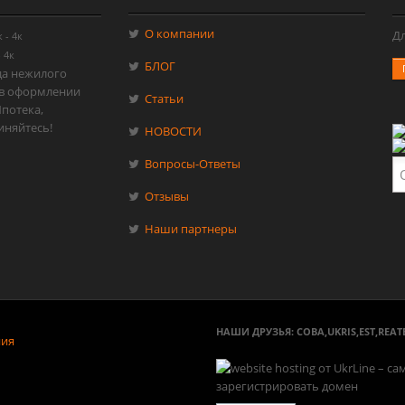
О компании
Д
к
-
4к
-
4к
БЛОГ
да нежилого
в оформлении
Статьи
Ипотека,
иняйтесь!
НОВОСТИ
Вопросы-Ответы
Отзывы
Наши партнеры
НАШИ ДРУЗЬЯ:
СОВА
,
UKRIS
,
EST
,
REAT
ния