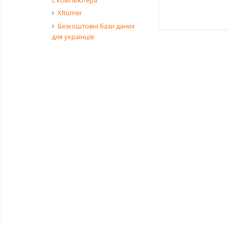
XRumer
​​Безкоштовні бази даних
для українців