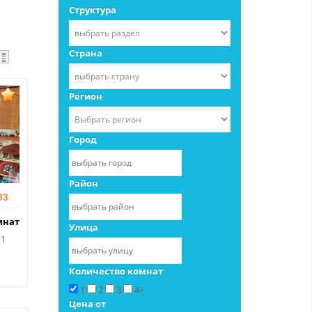
Структура
Страна
Регион
Город
Район
33
мнат
Улица
1
Количество комнат
1
2
3
4+
Цена от