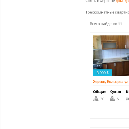
Снять в Херсоне
дом
да
Трехкомнатные квартир
Всего найдено:
11
3 000 $
Херсон, Кольцова ул
Общая
Кухня
К
30
6