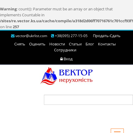
Warning
: count(): Parameter must be an array or an object that
implements Countable in
/sites/re.vector.ks.ua/cache/compile/a318d2d06ff70716761c701ccf93f
on line
257
Продать-Cдать
vector@ukrlist.com
+38(095) 277-15-05
Снять
Оценить
Новости
Статьи
Блог
Контакты
Сотрудники
Вход