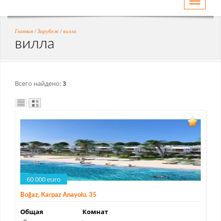
Toggle
navigati
Главная
/
Зарубеж
/
вилла
вилла
Всего найдено:
3
60 000 euro
Boğaz, Karpaz Anayolu, 35
Общая
Комнат