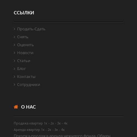
ССЫЛКИ
Продать-Cдать
Снять
Оценить
Новости
Статьи
Блог
Контакты
Сотрудники
О НАС
Продажа квартир
1к
-
2к
-
3к
-
4к
Аренда квартир
1к
-
2к
-
3к
-
4к
Покупка-продажа-аренда нежилого фонда, Обмен