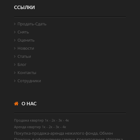
ССЫЛКИ
Продать-Cдать
Снять
Оценить
Новости
Статьи
Блог
Контакты
Сотрудники
О НАС
Продажа квартир
1к
-
2к
-
3к
-
4к
Аренда квартир
1к
-
2к
-
3к
-
4к
Покупка-продажа-аренда нежилого фонда, Обмен
Помощь в оформлении сделки, Кредитование, Ипотека,