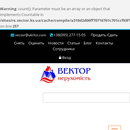
Warning
: count(): Parameter must be an array or an object that
implements Countable in
/sites/re.vector.ks.ua/cache/compile/a318d2d06ff70716761c701ccf93f
on line
257
Продать-Cдать
vector@ukrlist.com
+38(095) 277-15-05
Снять
Оценить
Новости
Статьи
Блог
Контакты
Сотрудники
Вход