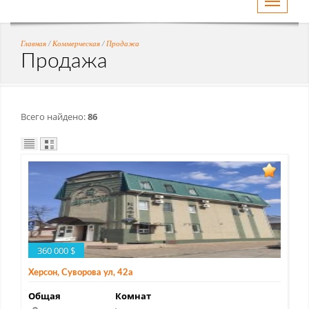
Toggle
navigati
Главная
/
Коммерческая
/
Продажа
Продажа
Всего найдено:
86
360 000 $
Херсон, Суворова ул, 42а
Общая
Комнат