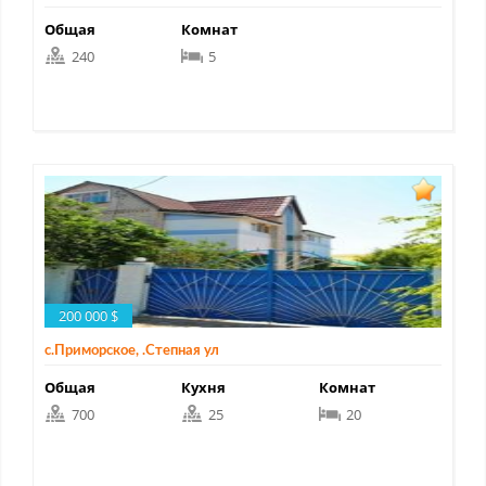
Общая
Комнат
240
5
200 000 $
с.Приморское, .Степная ул
Общая
Кухня
Комнат
700
25
20